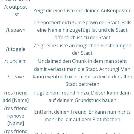
/t outpost
Zeigt dir eine Liste mit deinen Außenposten
list
Teleportiert dich zum Spawn der Stadt. Falls
/t spawn
eine Name hinzugefügt ist und die Stadt
öffentlich ist zu der Stadt
Zeigt eine Liste an möglichen Einstellungen
/t toggle
der Stadt
/t unclaim
Unclaimed den Chunk in dem man steht
damit verlässt man die Stadt. Achtung! Man
/t leave
kann eventuell nicht mehr so leicht der alten
Stadt beitreten
/res friend
Fügt einen Freund hinzu. Dieser kann dann
add [Name]
auf deinem Grundstück bauen
/res friend
Entfernt deinen Freund. Er kann nun nichts
remove
mehr bei dir auf dem Plot machen
[Name]
/res friend