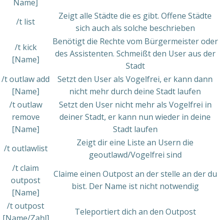
Name]
Zeigt alle Städte die es gibt. Offene Städte
/t list
sich auch als solche beschrieben
Benötigt die Rechte vom Bürgermeister oder
/t kick
des Assistenten. Schmeißt den User aus der
[Name]
Stadt
/t outlaw add
Setzt den User als Vogelfrei, er kann dann
[Name]
nicht mehr durch deine Stadt laufen
/t outlaw
Setzt den User nicht mehr als Vogelfrei in
remove
deiner Stadt, er kann nun wieder in deine
[Name]
Stadt laufen
Zeigt dir eine Liste an Usern die
/t outlawlist
geoutlawd/Vogelfrei sind
/t claim
Claime einen Outpost an der stelle an der du
outpost
bist. Der Name ist nicht notwendig
[Name]
/t outpost
Teleportiert dich an den Outpost
[Name/Zahl]